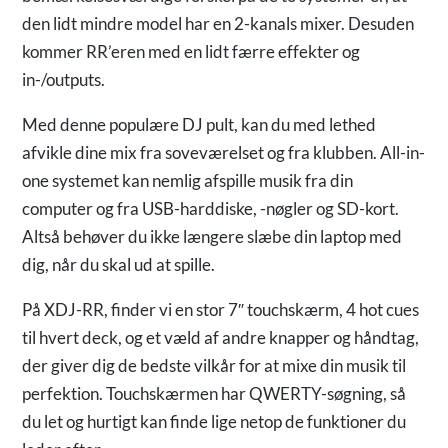
den lidt mindre model har en 2-kanals mixer. Desuden
kommer RR’eren med en lidt færre effekter og
in-/outputs.
Med denne populære DJ pult, kan du med lethed
afvikle dine mix fra soveværelset og fra klubben. All-in-
one systemet kan nemlig afspille musik fra din
computer og fra USB-harddiske, -nøgler og SD-kort.
Altså behøver du ikke længere slæbe din laptop med
dig, når du skal ud at spille.
På XDJ-RR, finder vi en stor 7″ touchskærm, 4 hot cues
til hvert deck, og et væld af andre knapper og håndtag,
der giver dig de bedste vilkår for at mixe din musik til
perfektion. Touchskærmen har QWERTY-søgning, så
du let og hurtigt kan finde lige netop de funktioner du