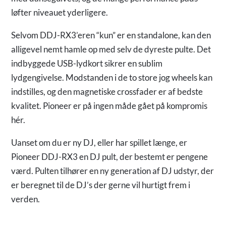
løfter niveauet yderligere.
Selvom DDJ-RX3’eren “kun” er en standalone, kan den
alligevel nemt hamle op med selv de dyreste pulte. Det
indbyggede USB-lydkort sikrer en sublim
lydgengivelse. Modstanden i de to store jog wheels kan
indstilles, og den magnetiske crossfader er af bedste
kvalitet. Pioneer er på ingen måde gået på kompromis
hér.
Uanset om du er ny DJ, eller har spillet længe, er
Pioneer DDJ-RX3 en DJ pult, der bestemt er pengene
værd. Pulten tilhører en ny generation af DJ udstyr, der
er beregnet til de DJ’s der gerne vil hurtigt frem i
verden.