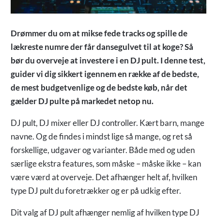
Drømmer du om at mikse fede tracks og spille de
lækreste numre der får dansegulvet til at koge? Så
bør du overveje at investere i en DJ pult. I denne test,
guider vi dig sikkert igennem en række af de bedste,
de mest budgetvenlige og de bedste køb, når det
gælder DJ pulte på markedet netop nu.
DJ pult, DJ mixer eller DJ controller. Kært barn, mange
navne. Og de findes i mindst lige så mange, og ret så
forskellige, udgaver og varianter. Både med og uden
særlige ekstra features, som måske – måske ikke – kan
være værd at overveje. Det afhænger helt af, hvilken
type DJ pult du foretrækker og er på udkig efter.
Dit valg af DJ pult afhænger nemlig af hvilken type DJ