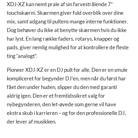
XDJ-XZ kan nemt prale af sin farvestrålende 7″
touchskærm. Skærmen giver fuld overblik over dine
mix, samt adgang til pultens mange interne funktioner.
Dog behøver du ikke at benytte skærmen hvis du ikke
har lyst. En lang række faders, rotarys, knapper og
pads, giver nemlig mulighed for at kontrollere de fleste
ting “analogt”.
Pioneer XDJ-XZ er en DJ pult for alle. Den er en smule
kompliceret for begynder DJ’en, men når du først har
fået den under huden, slipper du den med garanti
aldrig igen. Den er et fremtidssikret valg for
nybegynderen, den let-øvede som gerne vil have
ekstra skub i karrieren – og for den professionelle DJ,
der lever af musikken.