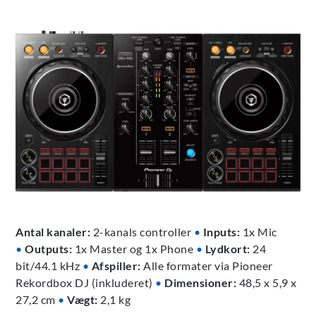
Antal kanaler:
2-kanals controller
•
Inputs:
1x Mic
•
Outputs:
1x Master og 1x Phone
•
Lydkort:
24
bit/44.1 kHz
•
Afspiller:
Alle formater via Pioneer
Rekordbox DJ (inkluderet)
•
Dimensioner:
48,5 x 5,9 x
27,2 cm
•
Vægt:
2,1 kg