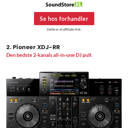
Se hos forhandler
Dette er et affiliate-link.
2. Pioneer XDJ-RR
Den bedste 2-kanals all-in-one DJ pult