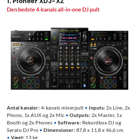
1. Pioneer XDJ-XZ
Den bedste 4-kanals all-in-one DJ pult
Antal kanaler:
4-kanals mixerpult
•
Inputs:
2x Line, 2x
Phono, 1x AUX og 2x Mic
•
Outputs:
2x Master, 1x
Booth og 2x Phones
•
Software:
Rekordbox DJ og
Serato DJ Pro
•
Dimensioner:
87,8 x 11,8 x 46,6 cm
•
Vægt:
13 kg