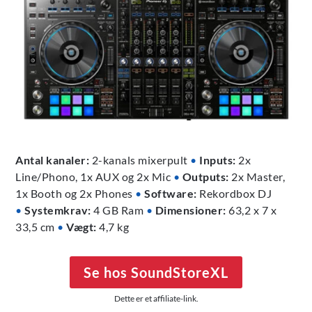
Antal kanaler:
2-kanals mixerpult
•
Inputs:
2x
Line/Phono, 1x AUX og 2x Mic
•
Outputs:
2x Master,
1x Booth og 2x Phones
•
Software:
Rekordbox DJ
•
Systemkrav:
4 GB Ram
•
Dimensioner:
63,2 x 7 x
33,5 cm
•
Vægt:
4,7 kg
Se hos SoundStoreXL
Dette er et affiliate-link.