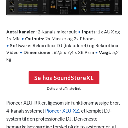
Antal kanaler:
2-kanals mixerpult
•
Inputs:
1x AUX og
1x Mic
•
Outputs:
2x Master og 2x Phones
•
Software:
Rekordbox DJ (inkluderet) og Rekordbox
Video
•
Dimensioner:
62,5 x 7,4 x 38,9 cm
•
Vægt:
5,2
kg
Se hos SoundStoreXL
Dette er et affiliate-link.
Pioneer XDJ-RR er, ligesom sin funktionsmæssige bror,
4-kanals systemet
Pioneer XDJ-XZ
, et komplet DJ-
system til den professionelle DJ. Den eneste
bemærkelsesværdige forskel på de to systemer er, at