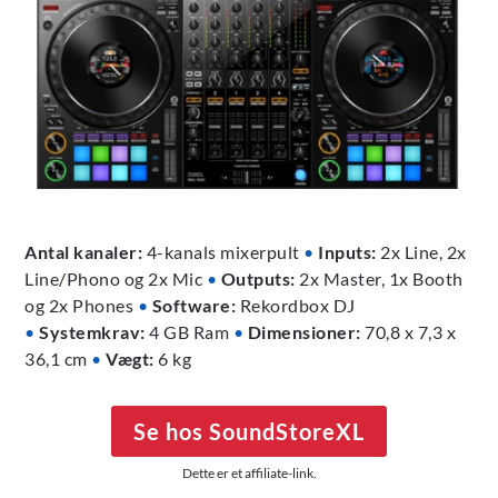
Antal kanaler:
4-kanals mixerpult
•
Inputs:
2x Line, 2x
Line/Phono og 2x Mic
•
Outputs:
2x Master, 1x Booth
og 2x Phones
•
Software:
Rekordbox DJ
•
Systemkrav:
4 GB Ram
•
Dimensioner:
70,8 x 7,3 x
36,1 cm
•
Vægt:
6 kg
Se hos SoundStoreXL
Dette er et affiliate-link.