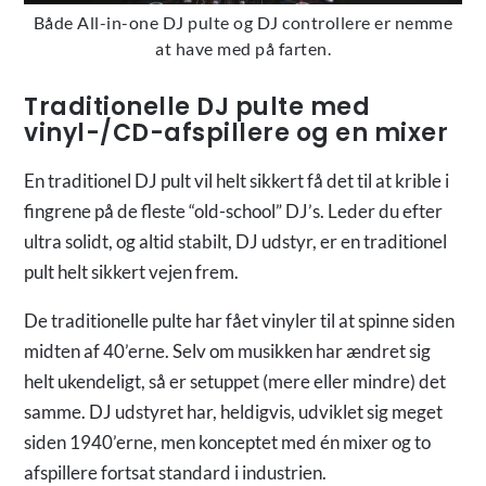
Både All-in-one DJ pulte og DJ controllere er nemme
at have med på farten.
Traditionelle DJ pulte med
vinyl-/CD-afspillere og en mixer
En traditionel DJ pult vil helt sikkert få det til at krible i
fingrene på de fleste “old-school” DJ’s. Leder du efter
ultra solidt, og altid stabilt, DJ udstyr, er en traditionel
pult helt sikkert vejen frem.
De traditionelle pulte har fået vinyler til at spinne siden
midten af 40’erne. Selv om musikken har ændret sig
helt ukendeligt, så er setuppet (mere eller mindre) det
samme. DJ udstyret har, heldigvis, udviklet sig meget
siden 1940’erne, men konceptet med én mixer og to
afspillere fortsat standard i industrien.