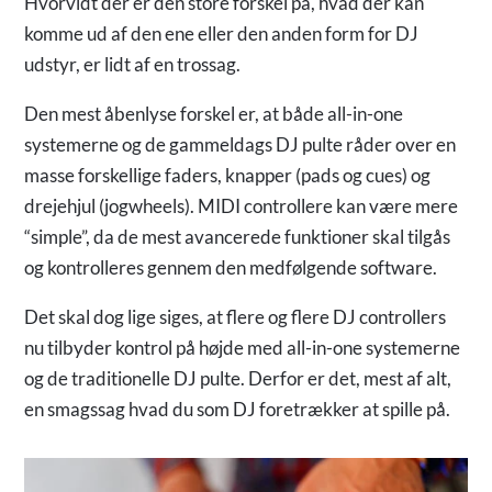
Hvorvidt der er den store forskel på, hvad der kan
komme ud af den ene eller den anden form for DJ
udstyr, er lidt af en trossag.
Den mest åbenlyse forskel er, at både all-in-one
systemerne og de gammeldags DJ pulte råder over en
masse forskellige faders, knapper (pads og cues) og
drejehjul (jogwheels). MIDI controllere kan være mere
“simple”, da de mest avancerede funktioner skal tilgås
og kontrolleres gennem den medfølgende software.
Det skal dog lige siges, at flere og flere DJ controllers
nu tilbyder kontrol på højde med all-in-one systemerne
og de traditionelle DJ pulte. Derfor er det, mest af alt,
en smagssag hvad du som DJ foretrækker at spille på.