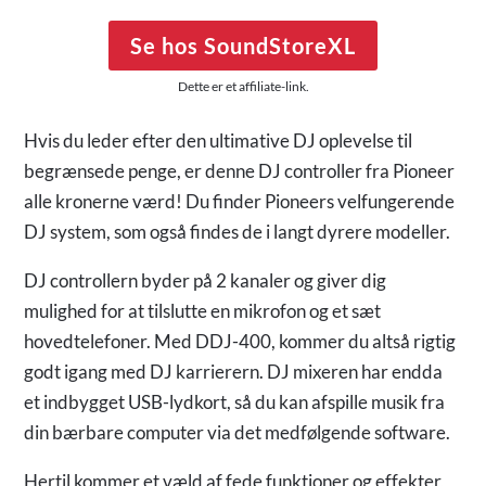
Se hos SoundStoreXL
Dette er et affiliate-link.
Hvis du leder efter den ultimative DJ oplevelse til
begrænsede penge, er denne DJ controller fra Pioneer
alle kronerne værd! Du finder Pioneers velfungerende
DJ system, som også findes de i langt dyrere modeller.
DJ controllern byder på 2 kanaler og giver dig
mulighed for at tilslutte en mikrofon og et sæt
hovedtelefoner. Med DDJ-400, kommer du altså rigtig
godt igang med DJ karrierern. DJ mixeren har endda
et indbygget USB-lydkort, så du kan afspille musik fra
din bærbare computer via det medfølgende software.
Hertil kommer et væld af fede funktioner og effekter,