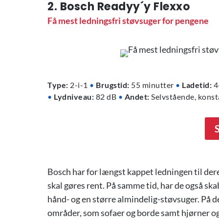
2. Bosch Readyy´y Flexxo
Få mest ledningsfri støvsuger for pengene
Type:
2-i-1
•
Brugstid:
55 minutter
•
Ladetid:
4
•
Lydniveau:
82 dB
•
Andet:
Selvstående, konsta
Bosch har for længst kappet ledningen til der
skal gøres rent. På samme tid, har de også skab
hånd- og en større almindelig-støvsuger. På d
områder, som sofaer og borde samt hjørner og 