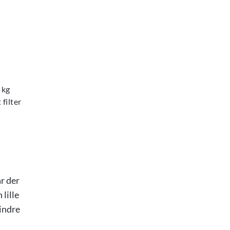
 kg
filter
r der
 lille
mindre