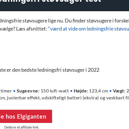
edningsfrie støvsugere lige nu. Du finder støvsugere i forske
t vælge? Læs afsnittet:
“værd at vide om ledningsfrie støvsu
 timer
•
Sugeevne:
150 luft-watt
•
Højde:
123,4 cm
•
Vægt:
2
, justerbar effekt, udskifteligt batteri (ekstra) og vaskbart fi
Se hos Elgiganten
Dette er et affiliate-link.