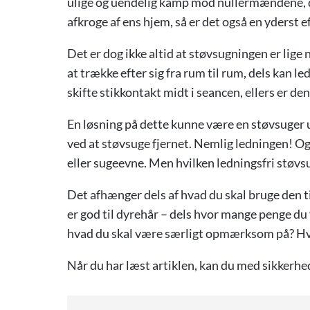
ulige og uendelig kamp mod nullermændene, de
afkroge af ens hjem, så er det også en yderst 
Det er dog ikke altid at støvsugningen er lige
at trække efter sig fra rum til rum, dels kan le
skifte stikkontakt midt i seancen, ellers er den 
En løsning på dette kunne være en støvsuger ud
ved at støvsuge fjernet. Nemlig ledningen! O
eller sugeevne. Men hvilken ledningsfri støvs
Det afhænger dels af hvad du skal bruge den ti
er god til dyrehår – dels hvor mange penge du
hvad du skal være særligt opmærksom på? Hva
Når du har læst artiklen, kan du med sikkerhed 