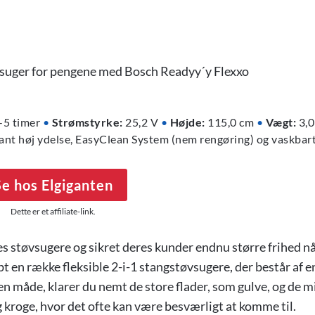
-5 timer
•
Strømstyrke:
25,2 V
•
Højde:
115,0 cm
•
Vægt:
3,0
nt høj ydelse, EasyClean System (nem rengøring) og vaskbart 
Se hos Elgiganten
Dette er et affiliate-link.
es støvsugere og sikret deres kunder endnu større frihed nå
t en række fleksible 2-i-1 stangstøvsugere, der består af en
en måde, klarer du nemt de store flader, som gulve, og de 
kroge, hvor det ofte kan være besværligt at komme til.