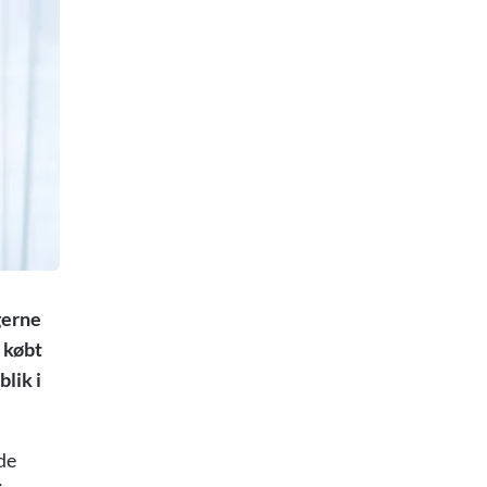
gerne
å købt
lik i
de