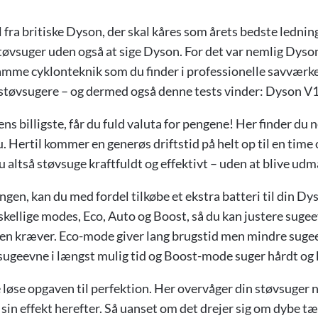
l fra britiske Dyson, der skal kåres som årets bedste lednin
støvsuger uden også at sige Dyson. For det var nemlig Dyson
amme cyklonteknik som du finder i professionelle savværke
ie støvsugere – og dermed også denne tests vinder: Dyson V
ns billigste, får du fuld valuta for pengene! Her finder du 
 Hertil kommer en generøs driftstid på helt op til en time 
 altså støvsuge kraftfuldt og effektivt – uden at blive udm
en, kan du med fordel tilkøbe et ekstra batteri til din Dys
skellige modes, Eco, Auto og Boost, så du kan justere suge
onen kræver. Eco-mode giver lang brugstid men mindre sugee
sugeevne i længst mulig tid og Boost-mode suger hårdt og 
e løse opgaven til perfektion. Her overvåger din støvsuger 
r sin effekt herefter. Så uanset om det drejer sig om dybe t