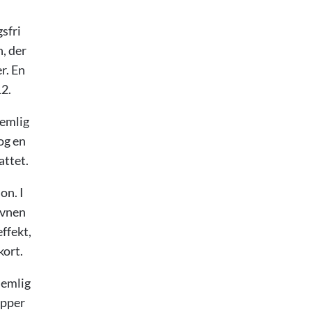
gsfri
, der
r. En
12.
nemlig
og en
attet.
on. I
evnen
ffekt,
kort.
nemlig
æpper