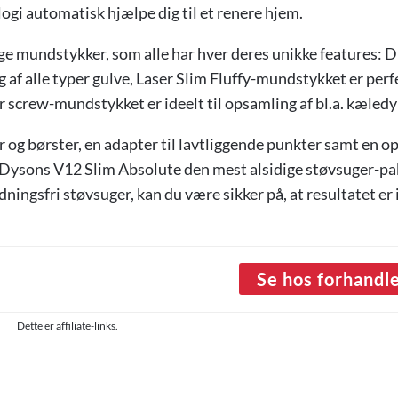
logi automatisk hjælpe dig til et renere hjem.
ige mundstykker, som alle har hver deres unikke features: D
af alle typer gulve, Laser Slim Fluffy-mundstykket er perfe
r screw-mundstykket er ideelt til opsamling af bl.a. kæledy
og børster, en adapter til lavtliggende punkter samt en o
ed Dysons V12 Slim Absolute den mest alsidige støvsuger-pa
ningsfri støvsuger, kan du være sikker på, at resultatet er 
Se hos forhandl
Dette er affiliate-links.