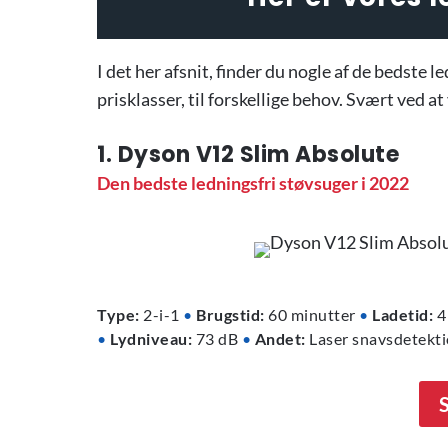
I det her afsnit, finder du nogle af de bedste l
prisklasser, til forskellige behov. Svært ved a
1. Dyson V12 Slim Absolute
Den bedste ledningsfri støvsuger i 2022
Type:
2-i-1
•
Brugstid:
60 minutter
•
Ladetid:
4
•
Lydniveau:
73 dB
•
Andet:
Laser snavsdetektion