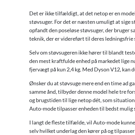
Det er ikke tilfældigt, at det netop er en mode
støvsuger. For det er næsten umuligt at sige 
opfandt den poseløse støvsuger, der bruger s
teknik, der er videreført til deres ledningsfr
Selv om støvsugeren ikke hører til blandt teste
den mest kraftfulde enhed på markedet lige nu.
fjervægt på kun 2,4 kg. Med Dyson V12, kan du
Ønsker du at støvsuge mere end en time ad gang
samme ånd, tilbyder denne model hele tre for
og brugstiden til lige netop dét, som situati
Auto-mode tilpasser enheden til bedst mulig 
I langt de fleste tilfælde, vil Auto-mode kunn
selv hvilket underlag den kører på og tilpasse