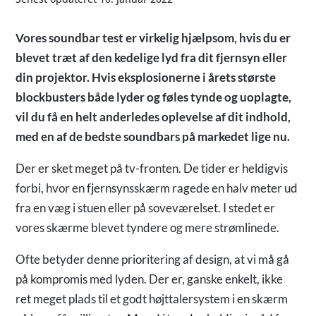
Vores soundbar test er virkelig hjælpsom, hvis du er
blevet træt af den kedelige lyd fra dit fjernsyn eller
din projektor. Hvis eksplosionerne i årets største
blockbusters både lyder og føles tynde og uoplagte,
vil du få en helt anderledes oplevelse af dit indhold,
med en af de bedste soundbars på markedet lige nu.
Der er sket meget på tv-fronten. De tider er heldigvis
forbi, hvor en fjernsynsskærm ragede en halv meter ud
fra en væg i stuen eller på soveværelset. I stedet er
vores skærme blevet tyndere og mere strømlinede.
Ofte betyder denne prioritering af design, at vi må gå
på kompromis med lyden. Der er, ganske enkelt, ikke
ret meget plads til et godt højttalersystem i en skærm