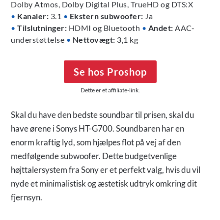
Dolby Atmos, Dolby Digital Plus, TrueHD og DTS:X
•
Kanaler:
3.1
•
Ekstern subwoofer:
Ja
•
Tilslutninger:
HDMI og Bluetooth
•
Andet:
AAC-
understøttelse
•
Nettovægt:
3,1 kg
Se hos Proshop
Dette er et affiliate-link.
Skal du have den bedste soundbar til prisen, skal du
have ørene i Sonys HT-G700. Soundbaren har en
enorm kraftig lyd, som hjælpes flot på vej af den
medfølgende subwoofer. Dette budgetvenlige
højttalersystem fra Sony er et perfekt valg, hvis du vil
nyde et minimalistisk og æstetisk udtryk omkring dit
fjernsyn.