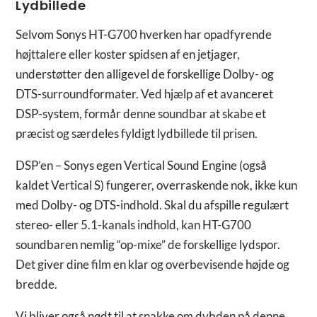
Lydbillede
Selvom Sonys HT-G700 hverken har opadfyrende
højttalere eller koster spidsen af en jetjager,
understøtter den alligevel de forskellige Dolby- og
DTS-surroundformater. Ved hjælp af et avanceret
DSP-system, formår denne soundbar at skabe et
præcist og særdeles fyldigt lydbillede til prisen.
DSP’en – Sonys egen Vertical Sound Engine (også
kaldet Vertical S) fungerer, overraskende nok, ikke kun
med Dolby- og DTS-indhold. Skal du afspille regulært
stereo- eller 5.1-kanals indhold, kan HT-G700
soundbaren nemlig “op-mixe” de forskellige lydspor.
Det giver dine film en klar og overbevisende højde og
bredde.
Vi bliver også nødt til at snakke om dybden på denne