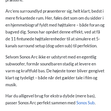
Arc’ens surroundlyd præsenterer sig, helt klart, bedst i
mere firkantede rum. Her, føles det som om du sidder i
en hjemmebiograf fyldt med højttalere – både foran og
bagved dig. Sonos har opnået denne effekt, ved at få
de 11 fintunede højttalerenheder til at simulere et 5-
kanals surround setup (dog uden sub) til perfektion.
Selvom Sonos Arc ikke er udstyret med en egentlig
subwoofer, formår soundbaren stadig at levere en
varm og kraftfuld bas. De højeste toner bliver gengivet
klart og tydeligt – både når det gælder tale i film og
musik.
Har du alligevel brug for ekstra dybde (mere bas),
passer Sonos Arc perfekt sammen med
Sonos Sub
.