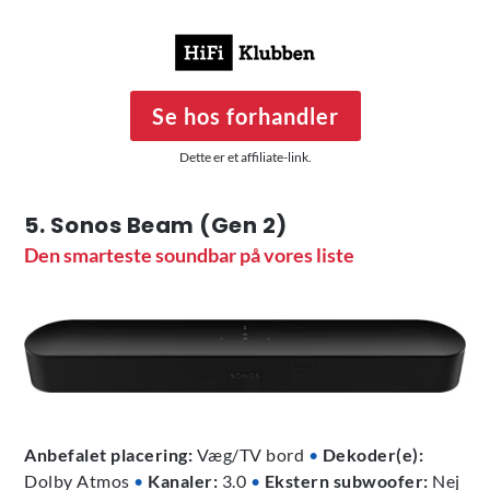
Se hos forhandler
Dette er et affiliate-link.
5. Sonos Beam (Gen 2)
Den smarteste soundbar på vores liste
Anbefalet placering:
Væg/TV bord
•
Dekoder(e):
Dolby Atmos
•
Kanaler:
3.0
•
Ekstern subwoofer:
Nej