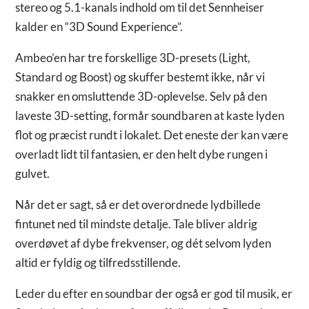
stereo og 5.1-kanals indhold om til det Sennheiser
kalder en “3D Sound Experience”.
Ambeo’en har tre forskellige 3D-presets (Light,
Standard og Boost) og skuffer bestemt ikke, når vi
snakker en omsluttende 3D-oplevelse. Selv på den
laveste 3D-setting, formår soundbaren at kaste lyden
flot og præcist rundt i lokalet. Det eneste der kan være
overladt lidt til fantasien, er den helt dybe rungen i
gulvet.
Når det er sagt, så er det overordnede lydbillede
fintunet ned til mindste detalje. Tale bliver aldrig
overdøvet af dybe frekvenser, og dét selvom lyden
altid er fyldig og tilfredsstillende.
Leder du efter en soundbar der også er god til musik, er