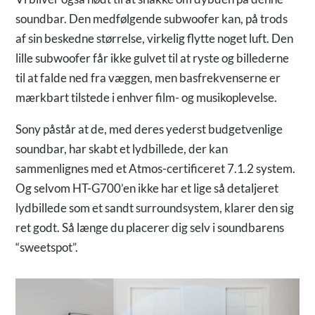
soundbar. Den medfølgende subwoofer kan, på trods
af sin beskedne størrelse, virkelig flytte noget luft. Den
lille subwoofer får ikke gulvet til at ryste og billederne
til at falde ned fra væggen, men basfrekvenserne er
mærkbart tilstede i enhver film- og musikoplevelse.
Sony påstår at de, med deres yederst budgetvenlige
soundbar, har skabt et lydbillede, der kan
sammenlignes med et Atmos-certificeret 7.1.2 system.
Og selvom HT-G700’en ikke har et lige så detaljeret
lydbillede som et sandt surroundsystem, klarer den sig
ret godt. Så længe du placerer dig selv i soundbarens
“sweetspot”.