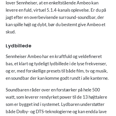
lover Sennheiser, at en enkeltstående Ambeo kan
levere en fuld, virtuel 5.1.4-kanals oplevelse. Er du på
jagt efter en overbevisende surround-soundbar, der
kan spille højt og dybt, bør du bestemt give Ambeo et
skud.
Lydbillede
Sennheiser Ambeo har en kraftfuld og veldefineret
bas, et klart og tydeligt lydbillede i de lyse frekvenser,
og er, med forskellige presets til både film, tv og musik,
en soundbar der kan komme godt rundt i alle kanterne.
Soundbaren råder over en forstærker på hele 500
watt, som leverer rendyrket power til de 13 højttalere
som er bygget ind i systemet. Lydbaren understøtter
både Dolby- og DTS-teknologierne og kan endda lave