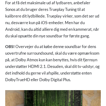
For at få det maksimale ud af lydbaren, anbefaler
Sonos at du bruger deres Trueplay Tuning til at
kalibrere dit lydbillede. Trueplay virker, som det ser ud
nu, desværre kun på iOS-enheder. Men har du
Android, kan du altid alliere dig med en kammerat, når
du skal opsætte din nye soundbar for første gang.
OBS!
Overvejer du at købe denne soundbar for dens
uovertrufne surroundsound, skal du være opmærksom
på, at Dolby Atmos kun kan benyttes, hvis dit fjernsyn
understøtter HDMI 2.1. Desuden, skal dit tv-udstyr, og
det indhold du gerne vil afspille, understøtte enten
DolbyTrueHD eller Dolby Digital Plus.