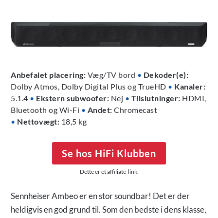
Anbefalet placering:
Væg/TV bord
•
Dekoder(e):
Dolby Atmos, Dolby Digital Plus og TrueHD
•
Kanaler:
5.1.4
•
Ekstern subwoofer:
Nej
•
Tilslutninger:
HDMI,
Bluetooth og Wi-Fi
•
Andet:
Chromecast
•
Nettovægt:
18,5 kg
Se hos HiFi Klubben
Dette er et affiliate-link.
Sennheiser Ambeo er en stor soundbar! Det er der
heldigvis en god grund til. Som den bedste i dens klasse,