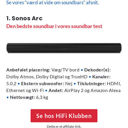
Se vores “værd at vide om soundbars” afsnit
.
1. Sonos Arc
Den bedste soundbar i vores soundbar test
Anbefalet placering:
Væg/TV bord
•
Dekoder(e):
Dolby Atmos, Dolby Digital og TrueHD
•
Kanaler:
5.0.2
•
Ekstern subwoofer:
Nej
•
Tilslutninger:
HDMI,
Ethernet og Wi-Fi
•
Andet:
AirPlay 2 og Amazon Alexa
•
Nettovægt:
6,3 kg
Se hos HiFi Klubben
Dette er et affiliate-link.