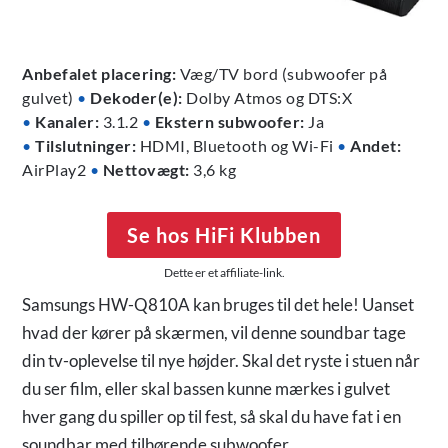
Anbefalet placering:
Væg/TV bord (subwoofer på
gulvet)
•
Dekoder(e):
Dolby Atmos og DTS:X
•
Kanaler:
3.1.2
•
Ekstern subwoofer:
Ja
•
Tilslutninger:
HDMI, Bluetooth og Wi-Fi
•
Andet:
AirPlay2
•
Nettovægt:
3,6 kg
Se hos HiFi Klubben
Dette er et affiliate-link.
Samsungs HW-Q810A kan bruges til det hele! Uanset
hvad der kører på skærmen, vil denne soundbar tage
din tv-oplevelse til nye højder. Skal det ryste i stuen når
du ser film, eller skal bassen kunne mærkes i gulvet
hver gang du spiller op til fest, så skal du have fat i en
soundbar med tilhørende subwoofer.