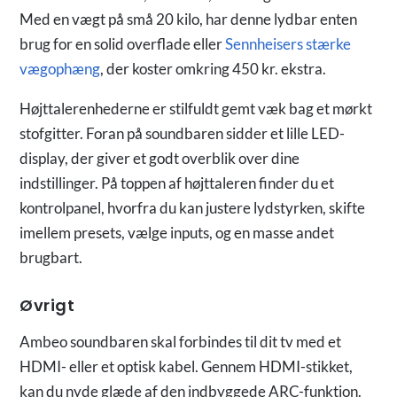
Med en vægt på små 20 kilo, har denne lydbar enten
brug for en solid overflade eller
Sennheisers stærke
vægophæng
, der koster omkring 450 kr. ekstra.
Højttalerenhederne er stilfuldt gemt væk bag et mørkt
stofgitter. Foran på soundbaren sidder et lille LED-
display, der giver et godt overblik over dine
indstillinger. På toppen af højttaleren finder du et
kontrolpanel, hvorfra du kan justere lydstyrken, skifte
imellem presets, vælge inputs, og en masse andet
brugbart.
Øvrigt
Ambeo soundbaren skal forbindes til dit tv med et
HDMI- eller et optisk kabel. Gennem HDMI-stikket,
kan du nyde glæde af den indbyggede ARC-funktion.