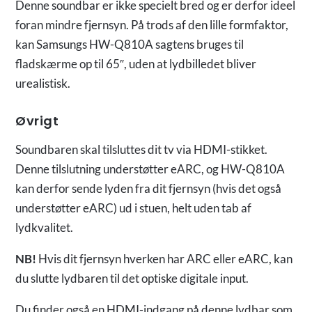
Denne soundbar er ikke specielt bred og er derfor ideel
foran mindre fjernsyn. På trods af den lille formfaktor,
kan Samsungs HW-Q810A sagtens bruges til
fladskærme op til 65″, uden at lydbilledet bliver
urealistisk.
Øvrigt
Soundbaren skal tilsluttes dit tv via HDMI-stikket.
Denne tilslutning understøtter eARC, og HW-Q810A
kan derfor sende lyden fra dit fjernsyn (hvis det også
understøtter eARC) ud i stuen, helt uden tab af
lydkvalitet.
NB!
Hvis dit fjernsyn hverken har ARC eller eARC, kan
du slutte lydbaren til det optiske digitale input.
Du finder også en HDMI-indgang på denne lydbar som